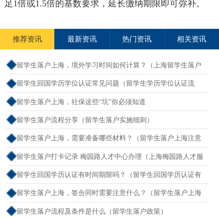
足1倍或1.5倍的基数要求，延长缴纳期限即可弥补。
推荐资讯
最新资讯
热门资讯
相关资讯
留学生落户上海，境外学习时间如何计算？（上海留学生落户
境外留学满一年）
留学生回国学历学位认证常见问题（留学生学历学位认证流
程）
留学生落户上海，社保这些“坑”你必须知道
留学生落户流程分享（留学生落户实施细则）
留学生落户上海，需要准备哪些材料？（留学生落户上海注意
事项）
留学生落户打卡记录 梅园路人才中心办理（上海梅园路人才服
务中心电话）
留学生回国学历认证有时间期限吗？（留学生回国学历认证有
时间限制吗）
留学生落户上海，签合同时需要注意什么？（留学生落户上海
有什么好处）
留学生落户流程及条件是什么（留学生落户政策）