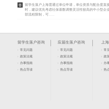
留学生落户上海需通过单位申请，单位资质与配合度直
时，建议优先考虑社保基数调整灵活性较高的中小型企
部流程限制，可......
留学生落户上海（留学生落户上海最新政策）
留学生落户上海政策对学历背景有明确要求，不仅关注
国前的国内学历情况。了解哪些学历不符合条件，可以
留学生落户咨询
应届生落户咨询
上海
下几种学历通......
常见问题
常见问题
常
海归回国想落户，上海具体有哪些申请条件与流
政策法规
政策法规
政
毕业季的风刚吹过，上海留学生落户的窗口期却比想象中
办事指南
办事指南
办
年”这个宽泛概念，误以为时间充裕，实则暗藏计算陷阱
热点导读
热点导读
热
那一刻就开始......