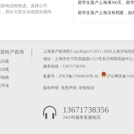
接影响流程推进。选择公司
业，部分大型企业或国企因内
境外获得的学位，也会审查出
帮助你在申请前做好准备。以
上海落户咨询吧
CopyRight © 2011~2026 上
居转户咨询
地址：上海市长宁区凯旋路1522号东方明珠凯旋中心1
见问题
程要求？
服务热线：13671738356
策法规
更短。很多人盯着“回国两
备案号：
沪ICP备17009858号-30
沪公网安备 3101
事指南
。真正的倒计时从踏入国境
点导读
版权申明
免责声明
举报投诉
13671738356
24小时服务客服电话