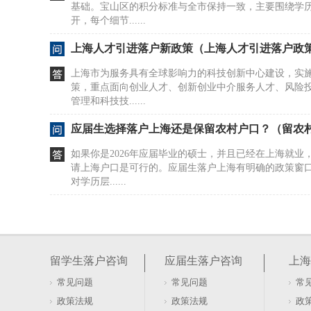
基础。宝山区的积分标准与全市保持一致，主要围绕学
开，每个细节......
上海人才引进落户新政策（上海人才引进落户政
上海市为服务具有全球影响力的科技创新中心建设，实
策，重点面向创业人才、创新创业中介服务人才、风险
管理和科技技......
应届生选择落户上海还是保留农村户口？（留农
如果你是2026年应届毕业的硕士，并且已经在上海就业
请上海户口是可行的。应届生落户上海有明确的政策窗
对学历层......
落户上海集体户口如何买房子？流程是什么？（
上海落户涉及多个环节，材料准备和流程合规是关键。
落户或办理相关事务时，需要先从户口所在单位或人才
留学生落户咨询
应届生落户咨询
上海
件，并前往派出......
常见问题
常见问题
常
2026年应届生落户上海官宣政策来了！（2026
政策法规
政策法规
政