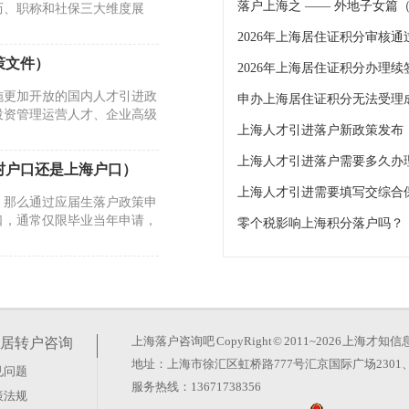
落户上海之 —— 外地子女篇
历、职称和社保三大维度展
策文件）
2026年上海居住证积分办理
施更加开放的国内人才引进政
投资管理运营人才、企业高级
上海人才引进落户需要多久办
村户口还是上海户口）
上海人才引进需要填写交综合
，那么通过应届生落户政策申
口，通常仅限毕业当年申请，
零个税影响上海积分落户吗？
上海集体户口购房政策）
如果你持有集体户口，在申请
服务中心借出个人户籍卡原
上海落户咨询吧
CopyRight © 2011~2026 上
居转户咨询
地址：上海市徐汇区虹桥路777号汇京国际广场2301、
见问题
年上海应届生落户政策）
服务热线：13671738356
策法规