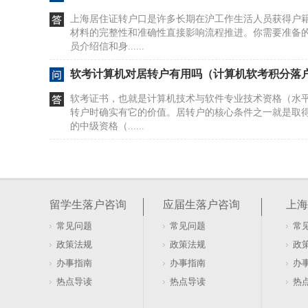
上海居住证转户口是许多长期在沪工作生活人员获得户
材料的完整性和准确性直接影响流程推进。你需要准备
员介绍信和身......
软考计算机对居转户有用吗（计算机软考积分落
软考证书，也就是计算机技术与软件专业技术资格（水
转户时确实有它的价值。居转户的核心条件之一就是取
的中级资格（......
上海2倍社保居转户政策（上海二倍社保落户）
上海落户路径多样，其中应届生落户、居转户、人才引
人的学历背景、社保缴纳记录、职称情况或单位性质不
留学生落户咨询
应届生落户咨询
上海
例如，应届毕......
常见问题
常见问题
常
上海居转户初审通过等待审核要多久（上海居转
政策法规
政策法规
政
久）
徐汇区居转户复核所需时间会因个案情况而异，通常取
办事指南
办事指南
办
确性以及审核部门的工作负荷。复核阶段主要核查提交
热点导读
热点导读
热
是否满足居转......