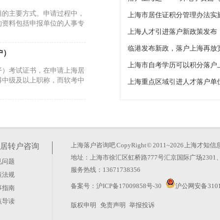
籍的主要方式。申请过程中，
的资料包括申报单位的人事专
临港发布新政，落户上海再放
户）
上海市自考学历可以积分落户
平）考试证书，在申请上海居
得中级及以上职称，而软考中
进等均有明确政策要求。每个
同，适用的条件也各不相同。
上海落户咨询吧
CopyRight © 2011~2026 上
居转户咨询
地址：上海市徐汇区虹桥路777号汇京国际广场2301、
见问题
户等待审核到审核中要多
服务热线：13671738356
策法规
决于材料的完整性、信息的准
备案号：
沪ICP备17009858号-30
沪公网安备 3101
事指南
材料的真实性、合规性，以及
点导读
版权申明
免责声明
举报投诉