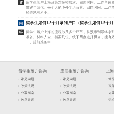
留学生落户上海政策对院校层次、回国时间、工作单位
准逐年细化。每个人的境外学历背景、回国时间、工作
径也就有所不......
留学生如何1.5个月拿到户口（留学生如何1.5个
留学生落户上海的流程涉及多个环节，从预审到最终拿
准备。材料齐全、档案到位、线下网点选择得当，能有
一、提前准备申......
留学生落户上海办理条件（留学生落户上海流程20
留学生落户上海政策对院校层次、回国时间、工作单位
准逐年细化。每个人的境外学历背景、回国时间、工作
留学生落户咨询
应届生落户咨询
上海
径也就有所不......
常见问题
常见问题
常
上海高新技术企业落户政策（上海高新技术企业
政策法规
政策法规
政
高新技术企业是指在国家重点支持的高新技术领域内，
办事指南
办事指南
办
转化，形成企业核心自主知识产权，并以此为基础开展
热点导读
热点导读
热
业需同时满足......