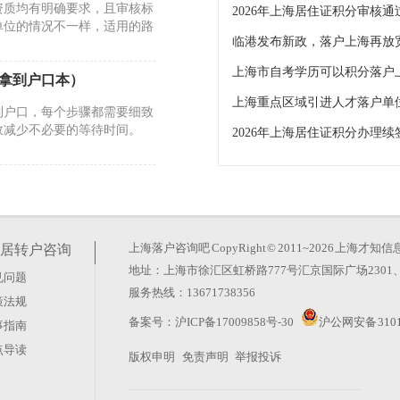
资质均有明确要求，且审核标
单位的情况不一样，适用的路
临港发布新政，落户上海再放
上海市自考学历可以积分落户
月拿到户口本）
到户口，每个步骤都需要细致
效减少不必要的等待时间。
2026年上海居住证积分办理
26年）
资质均有明确要求，且审核标
单位的情况不一样，适用的路
上海落户咨询吧
CopyRight © 2011~2026 上
居转户咨询
地址：上海市徐汇区虹桥路777号汇京国际广场2301、
见问题
落户办理）
服务热线：13671738356
策法规
持续进行研究开发与技术成果
备案号：
沪ICP备17009858号-30
沪公网安备 3101
事指南
经营活动的居民企业。这类企
点导读
版权申明
免责声明
举报投诉