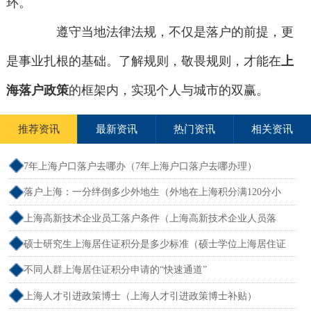
环。
遵守当地法律法规，不仅是落户的前提，更
是事业扎根的基础。了解规则，敬畏规则，才能在
上
海落户政策
的框架内，实现个人与城市的双赢。
推荐资讯
最新资讯
热门资讯
相关资讯
7年上海户口落户去哪办（7年上海户口落户去哪办理）
落户上海：一分绊倒多少外地生（外地在上海积分满120分小
孩可以考上海大学吗）
上海高新技术企业员工落户条件（上海高新技术企业人员落
户）
硕士研究生上海居住证积分是多少标准（硕士学位上海居住证
积分）
不同人群上海居住证积分申请的“快速通道”
上海人才引进政策博士（上海人才引进政策博士补贴）