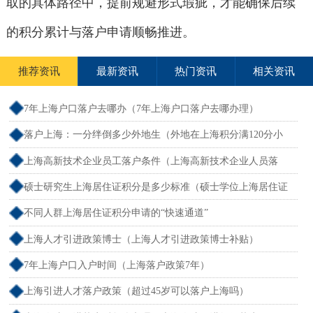
取的具体路径中，提前规避形式瑕疵，才能确保后续
的积分累计与落户申请顺畅推进。
推荐资讯
最新资讯
热门资讯
相关资讯
7年上海户口落户去哪办（7年上海户口落户去哪办理）
落户上海：一分绊倒多少外地生（外地在上海积分满120分小
孩可以考上海大学吗）
上海高新技术企业员工落户条件（上海高新技术企业人员落
户）
硕士研究生上海居住证积分是多少标准（硕士学位上海居住证
积分）
不同人群上海居住证积分申请的“快速通道”
上海人才引进政策博士（上海人才引进政策博士补贴）
7年上海户口入户时间（上海落户政策7年）
上海引进人才落户政策（超过45岁可以落户上海吗）