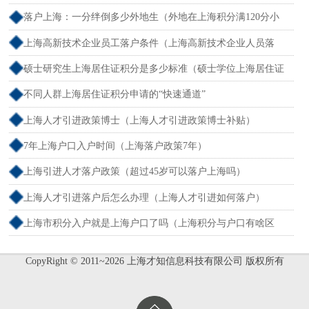
落户上海：一分绊倒多少外地生（外地在上海积分满120分小
孩可以考上海大学吗）
上海高新技术企业员工落户条件（上海高新技术企业人员落
户）
硕士研究生上海居住证积分是多少标准（硕士学位上海居住证
积分）
不同人群上海居住证积分申请的“快速通道”
上海人才引进政策博士（上海人才引进政策博士补贴）
7年上海户口入户时间（上海落户政策7年）
上海引进人才落户政策（超过45岁可以落户上海吗）
上海人才引进落户后怎么办理（上海人才引进如何落户）
上海市积分入户就是上海户口了吗（上海积分与户口有啥区
别）
CopyRight © 2011~2026 上海才知信息科技有限公司 版权所有