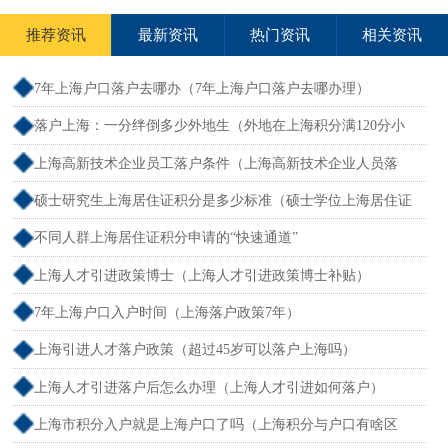
推荐资讯
最新资讯
热门资讯
相关资讯
7年上海户口落户去哪办（7年上海户口落户去哪办理）
落户上海：一分绊倒多少外地生（外地在上海积分满120分小
孩可以考上海大学吗）
上海高新技术企业员工落户条件（上海高新技术企业人员落
户）
硕士研究生上海居住证积分是多少标准（硕士学位上海居住证
积分）
不同人群上海居住证积分申请的“快速通道”
上海人才引进政策博士（上海人才引进政策博士补贴）
7年上海户口入户时间（上海落户政策7年）
上海引进人才落户政策（超过45岁可以落户上海吗）
上海人才引进落户后怎么办理（上海人才引进如何落户）
上海市积分入户就是上海户口了吗（上海积分与户口有啥区