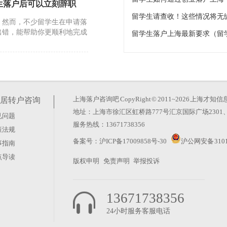
生落户后可以立刻辞职
留学生请查收！这些情况将无
。然而，不少留学生在申请落
出错，能帮助你更顺利地完成
留学生落户上海最新要求（留
的政策）
作单位资质等都有明确要求，
径也会有所差异。如果你已完
上海落户咨询吧
CopyRight © 2011~2026 上
居转户咨询
地址：上海市徐汇区虹桥路777号汇京国际广场2301、
见问题
年）
服务热线：13671738356
策法规
资质均有明确要求，且审核标
备案号：
沪ICP备17009858号-30
沪公网安备 3101
事指南
单位的情况不一样，适用的路
点导读
版权申明
免责声明
举报投诉
13671738356
24小时服务客服电话