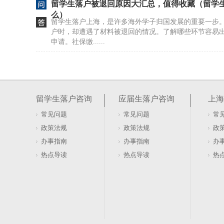
留学生落户被退回原因大汇总，值得收藏（留学
么）
留学生落户上海，是许多海外学子归国发展的重要一步
户时，却遭遇了材料被退回的情况。了解哪些环节容易
申请。社保缴......
留学生可以在上海落户吗吗（留学生在上海落户
留学生落户上海的政策对境外学历背景、回国时间、工
审核标准也在逐年细化。每个人的情况不同，适用的路
留学生落户咨询
应届生落户咨询
上海
成教育部留学......
常见问题
常见问题
常
留学生落户办理申请条件（留学生落户条件2026
政策法规
政策法规
政
留学生落户上海政策对院校层次、回国时间、工作单位
办事指南
办事指南
办
准逐年细化。每个人的境外学历背景、回国时间、工作
热点导读
热点导读
热
径也就有所不......