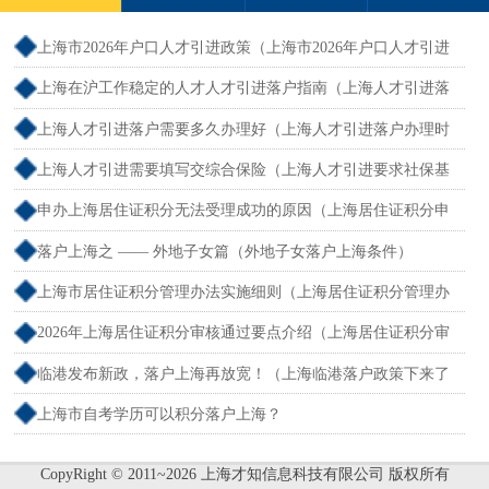
上海市2026年户口人才引进政策（上海市2026年户口人才引进
政策文件）
上海在沪工作稳定的人才人才引进落户指南（上海人才引进落
户怎么办理）
上海人才引进落户需要多久办理好（上海人才引进落户办理时
限）
上海人才引进需要填写交综合保险（上海人才引进要求社保基
数吗）
申办上海居住证积分无法受理成功的原因（上海居住证积分申
请受理通过,等待审批）
落户上海之 —— 外地子女篇（外地子女落户上海条件）
上海市居住证积分管理办法实施细则（上海居住证积分管理办
法最全解读）
2026年上海居住证积分审核通过要点介绍（上海居住证积分审
核流程）
临港发布新政，落户上海再放宽！（上海临港落户政策下来了
吗）
上海市自考学历可以积分落户上海？
CopyRight © 2011~2026 上海才知信息科技有限公司 版权所有