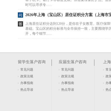
时可以寻求专......
2026年上海（宝山区）居住证积分方案（上海市
上海居住证积分达到120分，是你在子女教育、医疗保
基础。宝山区的积分标准与全市保持一致，主要围绕学
开，每个细节......
上海居转户 有个月个税交了5万多（上海居转户
居转户是上海非沪籍人员通过长期合法稳定就业居住获
居住证年限、社保缴纳、职称匹配等要素有明确要求。
留学生落户咨询
应届生落户咨询
上海
证》满7年，同......
常见问题
常见问题
常
【落户上海】竟然有三种户口，你都了解吗？（上
政策法规
政策法规
政
少？）
上海落户后，户口类型主要分为公共户、家庭户和集体
办事指南
办事指南
办
民社区福利，没有本质差异。选择哪种类型取决于你在
热点导读
热点导读
热
性质。如果你......