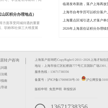
临港发布新政，落户上海再放
上海市自考学历可以积分落户
宝山区积分办理地点）
障等方面享受同城待遇的重要
历、职称和社保三大维度展
2026年上海居住证积分办理
个税看几年）
得户籍的主要通道，但政策对
如果你已持有《上海市居住
上海落户咨询吧
CopyRight © 2011~2026 上
居转户咨询
地址：上海市徐汇区虹桥路777号汇京国际广场2301、
见问题
海户口的优势,你知道多
服务热线：13671738356
策法规
户，三者均享受同等的上海居
备案号：
沪ICP备17009858号-30
沪公网安备 3101
事指南
上海是否有房产以及工作单位
点导读
版权申明
免责声明
举报投诉
13671738356