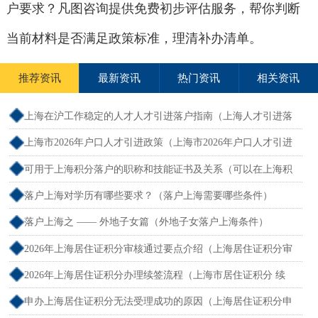
户要求？凡图咨询提供免费初步评估服务，帮你判断
当前材料是否满足政策标准，理清补办清单。
推荐资讯
最新资讯
热门资讯
相关资讯
上海在沪工作稳定的人才人才引进落户指南（上海人才引进落
户怎么办理）
上海市2026年户口人才引进政策（上海市2026年户口人才引进
政策文件）
可用于上海积分落户的职称和技能证书及关系（可以在上海积
分的技能证书）
落户上海对学历有哪些要求？（落户上海需要哪些条件）
落户上海之 —— 外地子女篇（外地子女落户上海条件）
2026年上海居住证积分审核通过要点介绍（上海居住证积分审
核流程）
2026年上海居住证积分办理续签流程（上海市居住证积分 续
签）
申办上海居住证积分无法受理成功的原因（上海居住证积分申