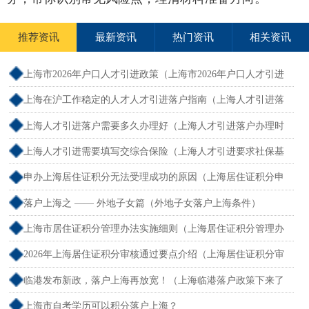
推荐资讯
最新资讯
热门资讯
相关资讯
上海市2026年户口人才引进政策（上海市2026年户口人才引进
政策文件）
上海在沪工作稳定的人才人才引进落户指南（上海人才引进落
户怎么办理）
上海人才引进落户需要多久办理好（上海人才引进落户办理时
限）
上海人才引进需要填写交综合保险（上海人才引进要求社保基
数吗）
申办上海居住证积分无法受理成功的原因（上海居住证积分申
请受理通过,等待审批）
落户上海之 —— 外地子女篇（外地子女落户上海条件）
上海市居住证积分管理办法实施细则（上海居住证积分管理办
法最全解读）
2026年上海居住证积分审核通过要点介绍（上海居住证积分审
核流程）
临港发布新政，落户上海再放宽！（上海临港落户政策下来了
吗）
上海市自考学历可以积分落户上海？