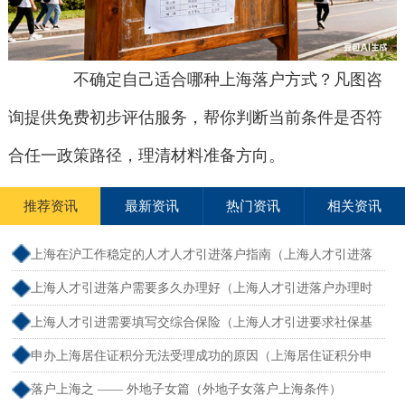
不确定自己适合哪种上海落户方式？凡图咨
询提供免费初步评估服务，帮你判断当前条件是否符
合任一政策路径，理清材料准备方向。
推荐资讯
最新资讯
热门资讯
相关资讯
上海在沪工作稳定的人才人才引进落户指南（上海人才引进落
户怎么办理）
上海人才引进落户需要多久办理好（上海人才引进落户办理时
限）
上海人才引进需要填写交综合保险（上海人才引进要求社保基
数吗）
申办上海居住证积分无法受理成功的原因（上海居住证积分申
请受理通过,等待审批）
落户上海之 —— 外地子女篇（外地子女落户上海条件）