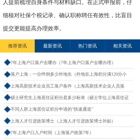
人提前梳理自身条件与材料缺口。在正式申报前，仔
细核对社保个税记录、确认职称聘任有效性，比盲目
提交更能提高办理效率。
推荐资讯
最新资讯
热门资讯
相关资讯
7年上海户口落户去哪办（7年上海户口落户去哪办理）
落户上海：一分绊倒多少外地生（外地在上海积分满120分小
孩可以考上海大学吗）
上海高新技术企业员工落户条件（上海高新技术企业人员落
户）
硕士研究生上海居住证积分是多少标准（硕士学位上海居住证
积分）
不同人群上海居住证积分申请的“快速通道”
上海人才引进政策博士（上海人才引进政策博士补贴）
7年上海户口入户时间（上海落户政策7年）