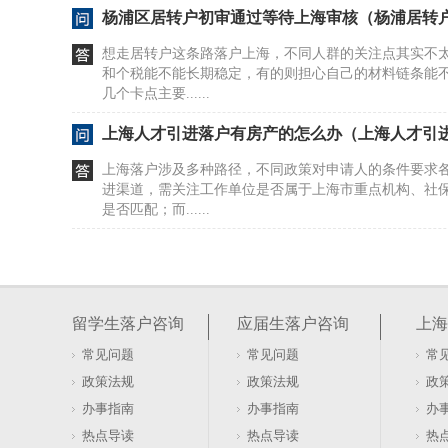
杨浦区居转户初审通过等待上海审核（杨浦居转
想走居转户这条路落户上海，不同人群的关注点其实不
和个税能不能长期稳定，有的则担心自己的材料链条能
几个卡点主要......
上海人才引进落户有房产的怎么办（上海人才引
上海落户涉及多种路径，不同政策对申请人的条件要求
进渠道，需关注工作单位是否属于上海市重点机构、社
是否匹配；而......
上海居转户外地公司查不到6的原因（居转户异
因）
上海居住证转户籍办理的几个核心核对方向办理流程的
决于材料链条是否完整以及信息口径能否相互印证。不
留学生落户咨询
应届生落户咨询
上海
匹配关系而导......
常见问题
常见问题
常
上海公务员落户孩子随迁（上海公务员落户子女
政策法规
政策法规
政
上海落户政策体系复杂，包含留学生落户、应届生直接落
办事指南
办事指南
办
进、120积分、亲属投靠等多种路径，每种路径的适用
热点导读
热点导读
热
不相同。你的......