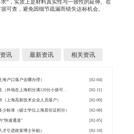
要求”，实质上是材料真实性与一致性的延伸。在
有据可查，避免因细节疏漏而错失达标机会。
资讯
最新资讯
相关资讯
年上海户口落户去哪办理）
[02-04]
落户上海：一分绊倒多少外地生（外地在上海积分满120分小孩可以考上海大学吗）
[02-11]
件（上海高新技术企业人员落户）
[02-09]
多少标准（硕士学位上海居住证积分）
[02-08]
“快速通道”
[02-05]
人才引进政策博士补贴）
[02-10]