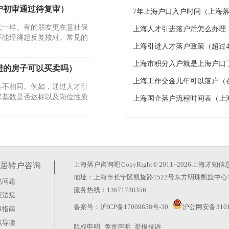
户初审通过待复审）
7年上海户口入户时间（上海落
太一样。有的朋友更在意社保
上海人才引进落户后怎么办理
不能经得起反复核对。常见的
上海引进人才落户政策（超过4
上海市积分入户就是上海户口
进的房子可以买卖吗）
上海工作交金几年可以落户（
各不相同。例如，通过人才引
保基数是否达标以及岗位性质
上海国企落户流程时间表（上
地企业六个月查询不到原
时长受多个环节影响，关键取
少人会因为忽略了材料之间的
上海落户咨询吧
CopyRight © 2011~2026 上
居转户咨询
地址：上海市长宁区凯旋路1522号东方明珠凯旋中心1
见问题
随迁）
服务热线：13671738356
策法规
户、7年居转户、人才引
备案号：
沪ICP备17009858号-30
沪公网安备 3101
事指南
条件、材料要求和审核重点各
点导读
版权申明
免责声明
举报投诉