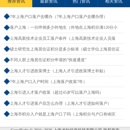
推荐资讯
最新资讯
热门资讯
相关资讯
7年上海户口落户去哪办（7年上海户口落户去哪办理）
落户上海：一分绊倒多少外地生（外地在上海积分满120分小
孩可以考上海大学吗）
上海高新技术企业员工落户条件（上海高新技术企业人员落
户）
硕士研究生上海居住证积分是多少标准（硕士学位上海居住证
积分）
不同人群上海居住证积分申请的“快速通道”
上海人才引进政策博士（上海人才引进政策博士补贴）
7年上海户口入户时间（上海落户政策7年）
上海引进人才落户政策（超过45岁可以落户上海吗）
上海人才引进落户后怎么办理（上海人才引进如何落户）
上海市积分入户就是上海户口了吗（上海积分与户口有啥区
别）