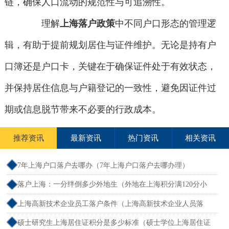
链，确保人口流动的规范性与可追溯性。
理解
上海落户政策
中不同户口形态的管理逻
辑，有助于提前规划居住与证件维护。无论是持有户
口簿还是户口卡，关键在于确保证件处于有效状态，
并保持居住信息与户籍登记的一致性，避免因证件过
期或信息脱节带来不必要的行政成本。
推荐资讯
最新资讯
热门资讯
相关资讯
7年上海户口落户去哪办（7年上海户口落户去哪办理）
落户上海：一分绊倒多少外地生（外地在上海积分满120分小
孩可以考上海大学吗）
上海高新技术企业员工落户条件（上海高新技术企业人员落
户）
硕士研究生上海居住证积分是多少标准（硕士学位上海居住证