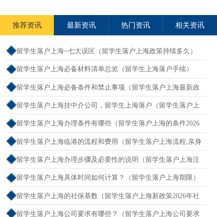
推荐资讯
最新资讯
热门资讯
相关资讯
留学生落户上海~七大误区（留学生落户上海政策持续多久）
留学生落户上海必备材料清单总览（留学生上海落户手续）
留学生落户上海必备条件和禁止事项（留学生落户上海最新政
策解读）
留学生落户上海挂中介公司，留学生上海落户（留学生落户上
海挂中介公司,留学生上海落户有影响吗）
留学生落户上海办理条件有哪些（留学生落户上海的条件2026
年）
留学生落户上海临港的流程和费用（留学生落户上海流程,亲身
经验分享）
留学生落户上海办理步骤及必要性的说明（留学生落户上海注
意事项）
留学生落户上海具体时间如何计算？（留学生落户上海期限）
留学生落户上海的社保基数（留学生落户上海新政策2026年社
保基数）
留学生落户上海公司要求有哪些？（留学生落户上海公司要求