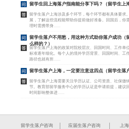
留学生回上海落户指南能分享下吗？（留学生上
留学生落户上海涉及多个环节，每个环节都有具体要求
展，了解这些流程能帮助你提前做好准备。回国后，你
理时需携带身......
留学生落户不用愁，用这种方式助你落户成功（
么样的？）
留学生落户上海的政策对院校层次、回国时间、工作单
标准逐年细化。每个人的境外学历背景、回国时间、工
路径也就有所......
留学生落户上海，一定要注意这四点（留学生落
留学生落户上海需要关注学历认证、公司资质、社保缴
节。教育部留学服务中心的学历认证是申请前提，建议
时间影响整体进......
留学生落户初审失败理由大盘点（留学生落户审
留学生落户上海的申请过程中，一些细节处理不当可能
见情况，有助于你提前准备，提高申请材料的合规性。
留学生落户咨询
应届生落户咨询
上海
国后2年内来......