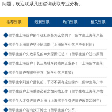
问题，欢迎联系凡图咨询获取专业分析。
推荐资讯
最新资讯
热门资讯
相关资讯
留学生上海落户的个税社保是怎么交的？（留学生上海落户新
政策2026年社保）
留学生上海落户毕业证结课（上海留学生落户毕业时间）
留学生落户失败常见的10大原因汇总！（留学生落户迁出原因
没有留学回国）
留学生上海落户｜长三角独享跨省网迁业务！（上海留学生落
户 长三角）
留学生落户有哪些推荐（留学生落户政策）
留学生拿到落户批复前，千万不要有这些操作（留学生落户审
批通过）
留学生落户上海重要必看之如何找工作（留学生在上海落户找
哪个单位）
留学生人才引进落户上海（上海留学生引进落户政策2026年）
留学生落户咨询找丁博士（留学生落户知乎）