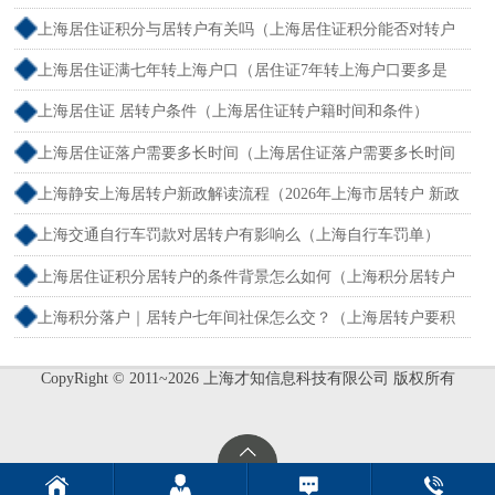
户）
上海居住证积分与居转户有关吗（上海居住证积分能否对转户
口）
上海居住证满七年转上海户口（居住证7年转上海户口要多是
连续还是累计）
上海居住证 居转户条件（上海居住证转户籍时间和条件）
上海居住证落户需要多长时间（上海居住证落户需要多长时间
办好）
上海静安上海居转户新政解读流程（2026年上海市居转户 新政
速度）
上海交通自行车罚款对居转户有影响么（上海自行车罚单）
上海居住证积分居转户的条件背景怎么如何（上海积分居转户
要排多久）
上海积分落户｜居转户七年间社保怎么交？（上海居转户要积
分满7年吗）
CopyRight © 2011~2026 上海才知信息科技有限公司 版权所有