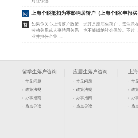
对社保连......
上海个税抵扣为零影响居转户（上海个税0申报买
如果你关心上海落户政策，尤其是应届生落户，需注意
劳动关系或人事聘用关系，也不能缴纳社会保险。不过
业并担任企业......
上海办居转户被一票否决解决方法图文详情（为
些不知道的要求）
上海居转户申请中，因材料不合规导致被退回的情况时有
内累计36个月社保基数达到本市上年度职工社会平均工资
留学生落户咨询
应届生落户咨询
上海
中级职......
常见问题
常见问题
常
如何评价上海居转户的难度指数？（2026年上海
政策法规
政策法规
政
居转户是上海为长期稳定就业居住人员提供的主要落户
办事指南
办事指南
办
求严格。如果你已持有《上海市居住证》满7年，同时累
热点导读
热点导读
热
保险也满7年......