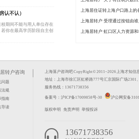
房认不认）
在校期间不能与用人单位存在
，若你在最高学历阶段自主创
什么上海居转户时还有一
发生。若你选择通过“近4年
2倍”的路径申请（适用于无
上海落户咨询吧
CopyRight © 2011~2026 上
居转户咨询
地址：上海市徐汇区虹桥路777号汇京国际广场2301、
见问题
居转户最难的条件）
服务热线：13671738356
策法规
通道，政策框架清晰但细节要
备案号：
沪ICP备17009858号-30
沪公网安备 3101
事指南
计缴纳上海市城镇职工社会
点导读
版权申明
免责声明
举报投诉
13671738356