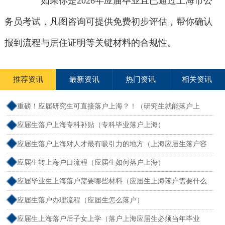
如果你是2026年应届毕业且已通过上海市公
务员考试，凡图咨询可提供免费初步评估，帮你确认
报到流程与居住证明等关键材料的合规性。
推荐资讯
最新资讯
热门资讯
相关资讯
重磅！应届研究生可直接落户上海？！（研究生就能落户上
海）
应届生落户上海专科补贴（专科毕业落户上海）
应届生落户上海对人才最有吸引力的地方（上海应届生落户容
易吗）
应届生转上海户口流程（应届生如何落户上海）
应届毕业生上海落户需要哪些材料（应届生上海落户需要什么
材料）
应届生落户办理流程（应届生怎么落户）
应届生上海落户后子女上学（落户上海应届生必须当年毕业