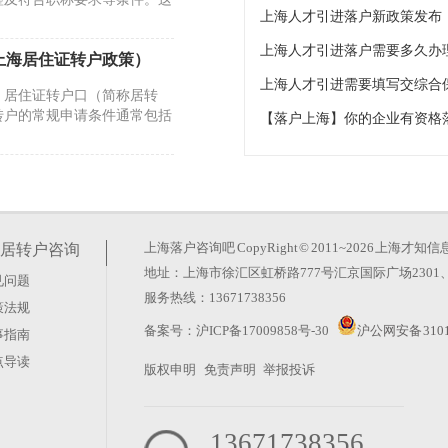
上海人才引进落户需要多久办
上海居住证转户政策）
上海人才引进需要填写交综合
，居住证转户口（简称居转
转户的常规申请条件通常包括
住证120积分的好处）
转户等权益的重要门槛，但积
维度，且政策细则常有微调。
上海落户咨询吧
CopyRight © 2011~2026 上
居转户咨询
地址：上海市徐汇区虹桥路777号汇京国际广场2301、
见问题
年上海人才引进落户办理流
服务热线：13671738356
策法规
整个流程涉及材料准备、单位
备案号：
沪ICP备17009858号-30
沪公网安备 3101
事指南
虑通过人才引进方式落户上
点导读
版权申明
免责声明
举报投诉
13671738356