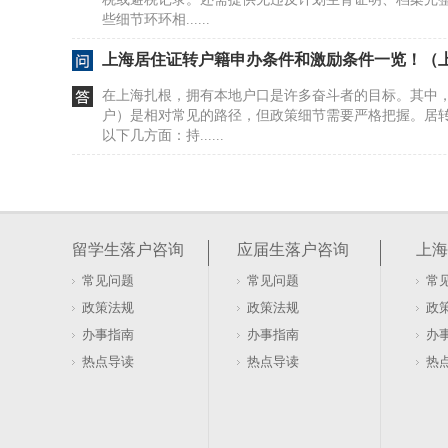
些细节环环相......
上海居住证转户籍申办条件和激励条件一览！（
在上海扎根，拥有本地户口是许多奋斗者的目标。其中
户）是相对常见的路径，但政策细节需要严格把握。居
以下几方面：持......
报名！涉及居住证120积分、上海落户！（上海居
上海居住证积分达到120分是享受子女教育、医保、居
分计算涉及学历、职称、社保、紧缺工种、纳税等多个
留学生落户咨询
应届生落户咨询
上海
每个人的学......
常见问题
常见问题
常
上海人才引进落户申报材料及办理流程（2026
政策法规
政策法规
政
程）
上海人才引进政策对申报单位和申请人都有明确要求，
办事指南
办事指南
办
申报、部门审核及户口迁移等多个环节。如果你正在考
热点导读
热点导读
热
海，需要重点关......