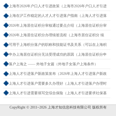
上海市2026年户口人才引进政策（上海市2026年户口人才引进
政策文件）
上海在沪工作稳定的人才人才引进落户指南（上海人才引进落
户怎么办理）
2026年上海居住证积分审核通过要点介绍（上海居住证积分审
核流程）
2026年上海居住证积分办理续签流程（上海市居住证积分 续
签）
可用于上海积分落户的职称和技能证书及关系（可以在上海积
分的技能证书）
申办上海居住证积分无法受理成功的原因（上海居住证积分申
请受理通过,等待审批）
落户上海之 —— 外地子女篇（外地子女落户上海条件）
上海人才引进落户新政策发布（2026年上海人才引进落户新政
策出炉）
上海人才引进落户需要多久办理好（上海人才引进落户办理时
限）
上海人才引进需要填写交综合保险（上海人才引进要求社保基
数吗）
CopyRight © 2011~2026 上海才知信息科技有限公司 版权所有