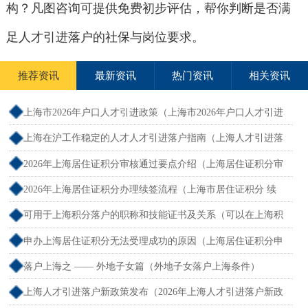
构？凡图咨询可提供免费初步评估，帮你判断是否满
足人才引进落户的社保与岗位要求。
推荐资讯
最新资讯
热门资讯
相关资讯
上海市2026年户口人才引进政策（上海市2026年户口人才引进
政策文件）
上海在沪工作稳定的人才人才引进落户指南（上海人才引进落
户怎么办理）
2026年上海居住证积分审核通过要点介绍（上海居住证积分审
核流程）
2026年上海居住证积分办理续签流程（上海市居住证积分 续
签）
可用于上海积分落户的职称和技能证书及关系（可以在上海积
分的技能证书）
申办上海居住证积分无法受理成功的原因（上海居住证积分申
请受理通过,等待审批）
落户上海之 —— 外地子女篇（外地子女落户上海条件）
上海人才引进落户新政策发布（2026年上海人才引进落户新政