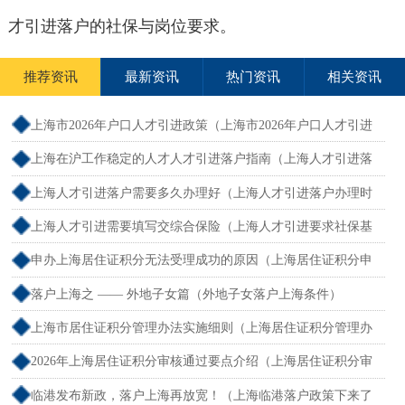
才引进落户的社保与岗位要求。
推荐资讯
最新资讯
热门资讯
相关资讯
上海市2026年户口人才引进政策（上海市2026年户口人才引进
政策文件）
上海在沪工作稳定的人才人才引进落户指南（上海人才引进落
户怎么办理）
上海人才引进落户需要多久办理好（上海人才引进落户办理时
限）
上海人才引进需要填写交综合保险（上海人才引进要求社保基
数吗）
申办上海居住证积分无法受理成功的原因（上海居住证积分申
请受理通过,等待审批）
落户上海之 —— 外地子女篇（外地子女落户上海条件）
上海市居住证积分管理办法实施细则（上海居住证积分管理办
法最全解读）
2026年上海居住证积分审核通过要点介绍（上海居住证积分审
核流程）
临港发布新政，落户上海再放宽！（上海临港落户政策下来了