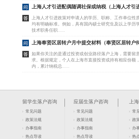
上海人才引进配偶随调社保或纳税（上海人才引
上海人才引进政策对申请人的学历、职称、工作单位性
均有明确标准。例如，具有国内硕士研究生及以上学历
技术职务任职......
上海奉贤区居转户月中提交材料（奉贤区居转户
如果你关注的是通过投资或创业路径落户上海，需要留
求。根据规定，个人在上海市直接投资或持有相应份额
内，累计纳税总......
留学生落户上海指导中心，留学生上海落户（留
留学生落户上海涉及学历认证、工作单位资质、社保缴
需要同时满足。根据现行政策，你需要先完成教育部留
留学生落户咨询
应届生落户咨询
上海
第一份工作需......
常见问题
常见问题
常
应届生落户上海的公司一定要有申请资质（应届
政策法规
政策法规
政
有申请资质吗）
应届生落户上海，签约公司的申请资质是关键前提。201
办事指南
办事指南
办
届硕士因入职公司资质问题导致落户申请被拒，最终通过
热点导读
热点导读
热
应届身份......