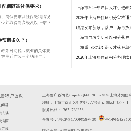
进配偶随调社保要求）
质、岗位要求及社保缴纳情况
学位并取得副高级及以上专业
临港发布新政，落户上海再放
上海市自考学历可以积分落户
待预审多久？）
意政策对纳税和就业的具体要
，在最近连续三个纳税年度
2026年上海居住证积分办理
学生落户上海服务中心）
纳记录等多个环节，这些条件
学服务中心的学历学位认证，
上海落户咨询吧
CopyRight © 2011~2026 上
居转户咨询
地址：上海市徐汇区虹桥路777号汇京国际广场2301、
见问题
生落户上海的公司一定要
服务热线：13671738356
策法规
9年有这样一个案例：一位应
备案号：
沪ICP备17009858号-30
沪公网安备 3101
事指南
诉讼获赔8万元，但错过了
点导读
版权申明
免责声明
举报投诉