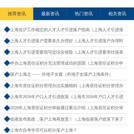
推荐资讯
最新资讯
热门资讯
相关资讯
上海在沪工作稳定的人才人才引进落户指南（上海人才引进落
户怎么办理）
上海人才引进落户需要多久办理好（上海人才引进落户办理时
限）
上海人才引进需要填写交综合保险（上海人才引进要求社保基
数吗）
申办上海居住证积分无法受理成功的原因（上海居住证积分申
请受理通过,等待审批）
落户上海之 —— 外地子女篇（外地子女落户上海条件）
上海市居住证积分管理办法实施细则（上海居住证积分管理办
法最全解读）
上海市2026年户口人才引进政策（上海市2026年户口人才引进
政策文件）
2026年上海居住证积分审核通过要点介绍（上海居住证积分审
核流程）
临港发布新政，落户上海再放宽！（上海临港落户政策下来了
吗）
上海市自考学历可以积分落户上海？