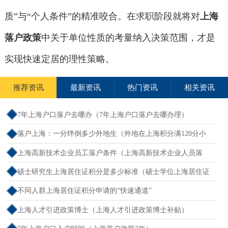
质”与“个人条件”的精准咬合。在求职阶段就将对
上海
落户政策
中关于单位性质的考量纳入决策范围，才是
实现快速定居的理性策略。
推荐资讯
最新资讯
热门资讯
相关资讯
7年上海户口落户去哪办（7年上海户口落户去哪办理）
落户上海：一分绊倒多少外地生（外地在上海积分满120分小
孩可以考上海大学吗）
上海高新技术企业员工落户条件（上海高新技术企业人员落
户）
硕士研究生上海居住证积分是多少标准（硕士学位上海居住证
积分）
不同人群上海居住证积分申请的“快速通道”
上海人才引进政策博士（上海人才引进政策博士补贴）