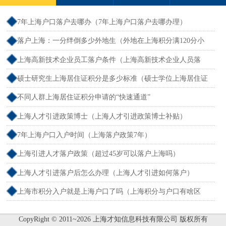
7年上海户口落户去哪办（7年上海户口落户去哪办理）
落户上海：一分绊倒多少外地生（外地在上海积分满120分小
孩可以考上海大学吗）
上海高新技术企业员工落户条件（上海高新技术企业人员落
户）
硕士研究生上海居住证积分是多少标准（硕士学位上海居住证
积分）
不同人群上海居住证积分申请的“快速通道”
上海人才引进政策博士（上海人才引进政策博士补贴）
7年上海户口入户时间（上海落户政策7年）
上海引进人才落户政策（超过45岁可以落户上海吗）
上海人才引进落户后怎么办理（上海人才引进如何落户）
上海市积分入户就是上海户口了吗（上海积分与户口有啥区
别）
CopyRight © 2011~2026 上海才知信息科技有限公司 版权所有