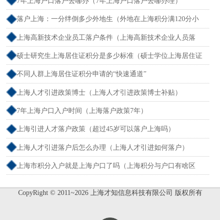
7年上海户口落户去哪办（7年上海户口落户去哪办理）
落户上海：一分绊倒多少外地生（外地在上海积分满120分小
孩可以考上海大学吗）
上海高新技术企业员工落户条件（上海高新技术企业人员落
户）
硕士研究生上海居住证积分是多少标准（硕士学位上海居住证
积分）
不同人群上海居住证积分申请的“快速通道”
上海人才引进政策博士（上海人才引进政策博士补贴）
7年上海户口入户时间（上海落户政策7年）
上海引进人才落户政策（超过45岁可以落户上海吗）
上海人才引进落户后怎么办理（上海人才引进如何落户）
上海市积分入户就是上海户口了吗（上海积分与户口有啥区
别）
CopyRight © 2011~2026 上海才知信息科技有限公司 版权所有