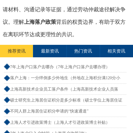
请材料、沟通记录等证据，通过劳动仲裁途径解决争
议。理解
上海落户政策
背后的权责边界，有助于双方
在离职环节达成更理性的共识。
推荐资讯
最新资讯
热门资讯
相关资讯
7年上海户口落户去哪办（7年上海户口落户去哪办理）
落户上海：一分绊倒多少外地生（外地在上海积分满120分小
孩可以考上海大学吗）
上海高新技术企业员工落户条件（上海高新技术企业人员落
户）
硕士研究生上海居住证积分是多少标准（硕士学位上海居住证
积分）
不同人群上海居住证积分申请的“快速通道”
上海人才引进政策博士（上海人才引进政策博士补贴）