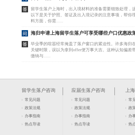
留学生落户上海时，出入境材料的准备需要细致处理，
以下是关于护照、签证及出入境记录的注意事项，帮你
料方面，你需......
海归申请上海留学生落户可享受哪些户口优惠政
毕业季的喧嚣经常掩盖了落户窗口的紧迫性。许多海归
关键时限，误以为拿到offer便万事大吉。这种认知偏
缴纳与......
海归配偶如何办理上海随迁落户？政策要求详解
网上流传的“只要认证就能落”说法，经常忽略了主体合
卡在材料齐全却因单位资质或社保个税不匹配而被退回
留学生落户咨询
应届生落户咨询
上海
成本浪费。......
常见问题
常见问题
常
留学生落户流程及条件的整理（留学生落户程序
政策法规
政策法规
政
留学生落户上海政策对境外学习时长、学历层次、回国
办事指南
办事指南
办
明确要求，且审核标准逐年细化。每个人的境外学历背
热点导读
热点导读
热
况不一样，适......