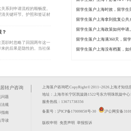
这关系到申请流程的顺畅度。
理清关键环节。护照和签证材
留学生落户上海拿到批复公共
留学生落户上海政策如何申请
策？
在觅职时忽略了回国两年这一
差带来的后果是隐性的。当社保
规这一核心前提。许多申请人
，这种认知偏差极易导致时间
上海落户咨询吧
CopyRight © 2011~2026 上
居转户咨询
地址：上海市长宁区凯旋路1522号东方明珠凯旋中心1
见问题
）
服务热线：13671738356
策法规
时间窗口及用人单位资质均有
备案号：
沪ICP备17009858号-30
沪公网安备 3101
事指南
景、回国时间、工作单位的情
点导读
版权申明
免责声明
举报投诉