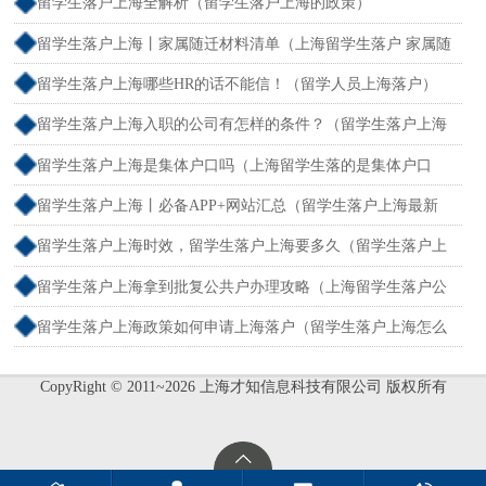
和社保不一致）
留学生落户上海全解析（留学生落户上海的政策）
留学生落户上海丨家属随迁材料清单（上海留学生落户 家属随
迁）
留学生落户上海哪些HR的话不能信！（留学人员上海落户）
留学生落户上海入职的公司有怎样的条件？（留学生落户上海
单位要求）
留学生落户上海是集体户口吗（上海留学生落的是集体户口
么）
留学生落户上海丨必备APP+网站汇总（留学生落户上海最新
流程）
留学生落户上海时效，留学生落户上海要多久（留学生落户上
海最快多久）
留学生落户上海拿到批复公共户办理攻略（上海留学生落户公
函）
留学生落户上海政策如何申请上海落户（留学生落户上海怎么
办理）
CopyRight © 2011~2026 上海才知信息科技有限公司 版权所有