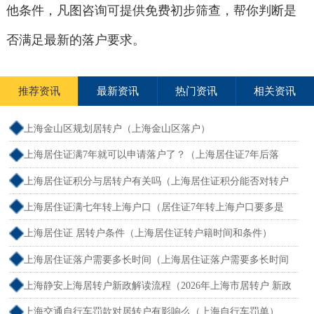
他条件，凡图咨询可提供免费初步筛查，帮你判断是
否满足最新的落户要求。
推荐资讯
最新资讯
热门资讯
相关资讯
上海金山区规划居转户（上海金山区落户）
上海居住证满7年就可以申请落户了？（上海居住证7年后落
户）
上海居住证积分与居转户有关吗（上海居住证积分能否对转户
口）
上海居住证满七年转上海户口（居住证7年转上海户口要多是
连续还是累计）
上海居住证 居转户条件（上海居住证转户籍时间和条件）
上海居住证落户需要多长时间（上海居住证落户需要多长时间
办好）
上海静安上海居转户新政解读流程（2026年上海市居转户 新政
速度）
上海交通自行车罚款对居转户有影响么（上海自行车罚单）