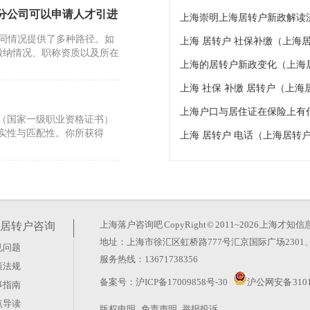
分公司可以申请人才引进
上海崇明上海居转户新政解读
同情况提供了多种路径。如
上海 居转户 社保补缴（上海
缴纳情况、职称资质以及所在
上海的居转户新政变化（上海
上海 社保 补缴 居转户（上
）
上海户口与居住证在保险上有
（国家一级职业资格证书）
实性与匹配性。你所获得
上海 居转户 电话（上海居转户2
时能随迁过来）
酬条件，可不受职称限制申请
险基数高于上海市上年度职
上海落户咨询吧
CopyRight © 2011~2026 上
居转户咨询
地址：上海市徐汇区虹桥路777号汇京国际广场2301、
见问题
婚生子）
服务热线：13671738356
策法规
焦点。根据现行规定，若在
备案号：
沪ICP备17009858号-30
沪公网安备 3101
事指南
生育二胎，仍可能影响居住证转
点导读
版权申明
免责声明
举报投诉