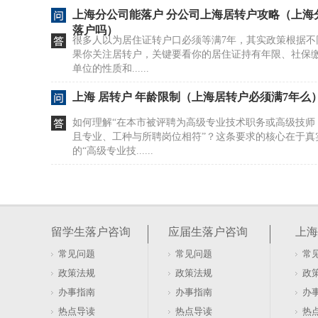
上海分公司能落户 分公司上海居转户攻略（上海
落户吗）
很多人以为居住证转户口必须等满7年，其实政策根据不
果你关注居转户，关键要看你的居住证持有年限、社保
单位的性质和......
上海 居转户 年龄限制（上海居转户必须满7年么
如何理解“在本市被评聘为高级专业技术职务或高级技师
且专业、工种与所聘岗位相符”？这条要求的核心在于真
的“高级专业技......
上海 居转户 配偶随调（上海居转户以后老婆何
在上海，技术管理和关键岗位人员若满足特定社保或薪
落户。具体来说，最近连续3年在上海市缴纳城镇社会保
留学生落户咨询
应届生落户咨询
上海
工平均工资2......
常见问题
常见问题
常
上海,居转户,违反计划生育.docx（上海居转户未
政策法规
政策法规
政
上海居转户政策中，计划生育问题一直是申请人关注的
办事指南
办事指南
办
2016年1月1日全面二孩政策实施前违反计划生育政策
热点导读
热点导读
热
户口的申......