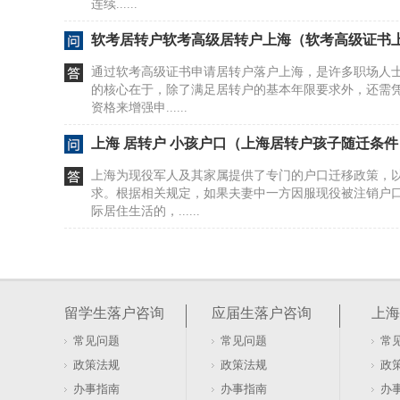
连续......
软考居转户软考高级居转户上海（软考高级证书
通过软考高级证书申请居转户落户上海，是许多职场人
的核心在于，除了满足居转户的基本年限要求外，还需
资格来增强申......
上海 居转户 小孩户口（上海居转户孩子随迁条件
上海为现役军人及其家属提供了专门的户口迁移政策，
求。根据相关规定，如果夫妻中一方因服现役被注销户
际居住生活的，......
上海奉贤区居转户一般多长时间（上海市居转户
上海城市发展战略聚焦于人口结构优化与人才集聚，通
才。围绕国际金融、贸易、航运中心建设，提升生产性
留学生落户咨询
应届生落户咨询
上海
新中心基础，加......
常见问题
常见问题
常
上海户籍新政 居住证满7年可转上海户口（上海户
政策法规
政策法规
政
上海户口吗）
上海居转户政策为长期在沪工作的外地人提供了明确的
办事指南
办事指南
办