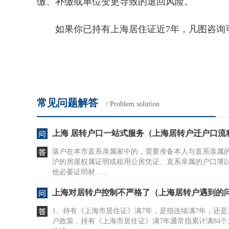
缴、补缴或单位变更导致的退回风险。
如果你已持有上海居住证近7年，凡图咨询可
常见问题解答
/ Problem solution
上海 居转户口一站式服务（上海居转户迁户口流
落户在本市直系亲属家中的，需要准备本人与直系亲属
沪的房屋权属证明或租用公房凭证、直系亲属的户口簿
他必要证明材......
上海对居转户控制不严格了（上海居转户遇到的
1、持有《上海市居住证》满7年，是指连续满7年，还是
户政策，持有《上海市居住证》满7年通常指累计满84个