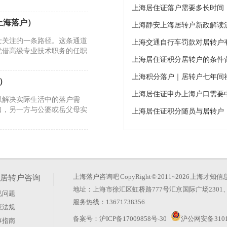
上海居住证落户需要多长时间
上海落户）
士关注的一条路径。这条通道
上海交通自行车罚款对居转户
凭借高级专业技术职务的任职
）
以解决实际生活中的落户需
口，另一方与公婆或岳父母实
上海居住证积分随员与居转户
从提交到结束要多久）
过产业升级吸引全球优秀人
服务业人才占比；强化科技创
上海落户咨询吧
CopyRight © 2011~2026 上
居转户咨询
地址：上海市徐汇区虹桥路777号汇京国际广场2301、
见问题
籍新政 居住证满7年可转
服务热线：13671738356
策法规
落户通道。根据《持有〈上海
备案号：
沪ICP备17009858号-30
沪公网安备 3101
事指南