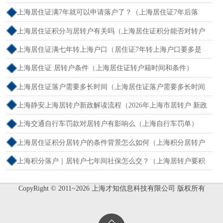
上海居住证满7年就可以申请落户了？（上海居住证7年后落
户）
上海居住证积分与居转户有关吗（上海居住证积分能否对转户
口）
上海居住证满七年转上海户口（居住证7年转上海户口要多是
连续还是累计）
上海居住证 居转户条件（上海居住证转户籍时间和条件）
上海居住证落户需要多长时间（上海居住证落户需要多长时间
办好）
上海静安上海居转户新政解读流程（2026年上海市居转户 新政
速度）
上海交通自行车罚款对居转户有影响么（上海自行车罚单）
上海居住证积分居转户的条件背景怎么如何（上海积分居转户
要排多久）
上海积分落户｜居转户七年间社保怎么交？（上海居转户要积
分满7年吗）
CopyRight © 2011~2026 上海才知信息科技有限公司 版权所有