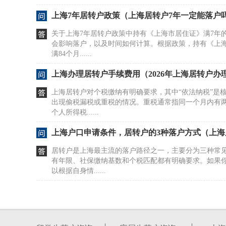
上海7年居转户政策（上海居转户7年一定能落户
关于上海7年居转户政策中持有《上海市居住证》满7年
会影响落户，以及时间如何计算。根据政策，持有《上海
满84个月......
上海办理居转户手续费用（2026年上海居转户办
上海居转户对个税缴纳有明确要求，其中“依法纳税”是
出现偷税漏税或重税的情况。重税通常指同一个月内有
个人所得税......
上海户口申请条件，居转户的3种落户方式（上
居转户是上海最主流的落户路径之一，主要分为三种常
有年限、社保缴纳基数和个税匹配都有明确要求。如果
以根据自身情......
上海“居转户”落户，具体要求是怎么样的？
上海居转户是许多非沪籍人员获得户籍的主要途径，其
限、社保缴纳情况及个税合规性展开。常规路径下，需