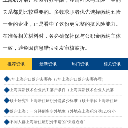
上海积分落户
积累有效年限，厘清社保与五险一金的
关系都是比较重要的。多数求职者优先选择缴纳五险
一金的企业，正是看中了这份更完整的抗风险能力。
在准备相关材料时，务必确保社保与公积金缴纳主体
一致，避免因信息错位引发审核波折。
推荐资讯
最新资讯
热门资讯
相关资讯
7年上海户口落户去哪办（7年上海户口落户去哪办理）
上海高新技术企业员工落户条件（上海高新技术企业人员落
户）
硕士研究生上海居住证积分是多少标准（硕士学位上海居住证
积分）
落户上海：一分绊倒多少外地生（外地在上海积分满120分小
孩可以考上海大学吗）
不同人群上海居住证积分申请的“快速通道”