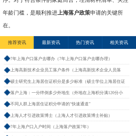
序。对于符合条件的家庭而言，理清材料清单、关注
年龄门槛，是顺利推进
上海落户政策
申请的关键所
在。
推荐资讯
最新资讯
热门资讯
相关资讯
7年上海户口落户去哪办（7年上海户口落户去哪办理）
上海高新技术企业员工落户条件（上海高新技术企业人员落
户）
硕士研究生上海居住证积分是多少标准（硕士学位上海居住证
积分）
落户上海：一分绊倒多少外地生（外地在上海积分满120分小
孩可以考上海大学吗）
不同人群上海居住证积分申请的“快速通道”
上海人才引进政策博士（上海人才引进政策博士补贴）
7年上海户口入户时间（上海落户政策7年）