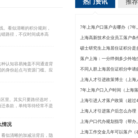
热门资讯
推荐
7年上海户口落户去哪办（7
标线。看似清晰的积分规则，
选错路径，不仅时间成本高
上海高新技术企业员工落户条
硕士研究生上海居住证积分是
这种认知容易掩盖不同通道背
不同人群上海居住证积分申请的
同的身份起点与资源门槛。应
上海人才引进政策博士（上海
7年上海户口入户时间（上海落
误区里。其实只要路径选对，
上海引进人才落户政策（超过4
随迁条款，单纯等待经常不是
上海人才引进落户后怎么办理
上海户口代办规划指导（帮办
么情况
上海工作交金几年可以落户（
。看似清晰的加减法背后，隐