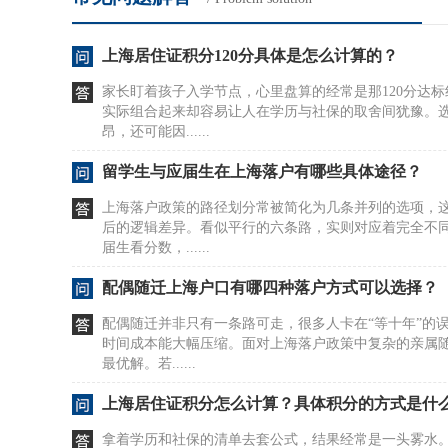
上海居住证积分120分具体是怎么计算的？
家长盯着孩子入学节点，心里盘算的经常是那120分达
实际组合起来却容易让人在学历与社保的取舍间犹豫。
昂，还可能因......
留学生与应届生在上海落户有哪些具体途径？
上海落户政策的路径划分常被简化为几条并列的选项，
后的逻辑差异。看似平行的六条路，实则对应着完全不
届生看分数，......
配偶随迁上海户口有哪四种落户方式可以选择？
配偶随迁并非只有一条路可走，很多人卡在“等十年”的
时间成本能大幅压缩。面对上海落户政策中复杂的亲属
最优解。若......
上海居住证积分怎么计算？具体积分的方式是什
拿着学历和社保的清单去套公式，结果经常是一头雾水