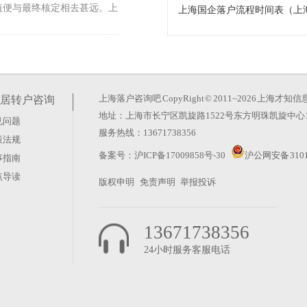
值便与最终核定相去甚远。上
上海国企落户流程时间表（上
26年的政策调整却反其道而
玄机。真正的变化在于时间成
上海落户咨询吧
CopyRight © 2011~2026 上
居转户咨询
地址：上海市长宁区凯旋路1522号东方明珠凯旋中心1
见问题
服务热线：13671738356
策法规
？这种想法太天真。上海积分
备案号：
沪ICP备17009858号-30
沪公网安备 3101
事指南
藏在“评聘”二字里。很多人
点导读
版权申明
免责声明
举报投诉
13671738356
24小时服务客服电话