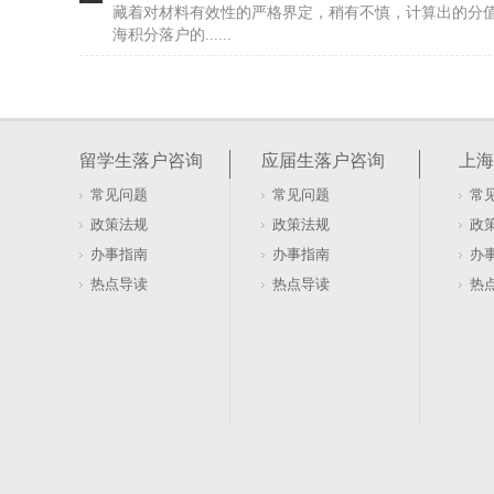
藏着对材料有效性的严格界定，稍有不慎，计算出的分
海积分落户的......
居住证积分在上海如何办理及去哪办？
很多人盯着社保和劳动合同，以为这是办证的硬门槛。20
行，直接砍掉了这两项要求。看似门槛降低，实则暗藏
留学生落户咨询
应届生落户咨询
上海
本与租赁......
常见问题
常见问题
常
软考证书能否用于上海居住证积分落户办理
政策法规
政策法规
政
盯着软考证书发呆，以为拿到手就能直接兑换上海户口
办事指南
办事指南
办
落户的账，不是这么算的。证书只是入场券，真正的门槛
热点导读
热点导读
热
卡在有了证......