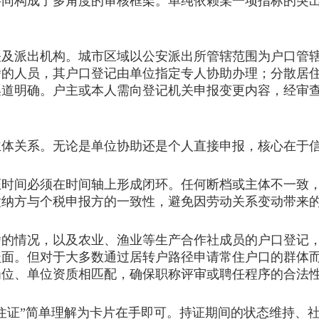
共同构成了多角度的审核框架。单纯依赖某一项指标的突
派出机构。城市区域以公安派出所管辖范围为户口管辖
舍的人员，其户口登记由单位指定专人协助办理；分散居
渠道明确。户主或本人需向登记机关申报变更内容，经审
关系。无论是单位协助还是个人直接申报，核心在于信
间必须在时间轴上形成闭环。任何断档或主体不一致，
缴纳方与个税申报方的一致性，避免因劳动关系变动带来
情况，以及农业、渔业等生产合作社成员的户口登记，
盖面。但对于大多数通过居转户路径申请常住户口的群体
岗位、单位资质相匹配，确保职称评审或聘任程序的合法
证”简单理解为卡片在手即可。持证期间的状态维持、社