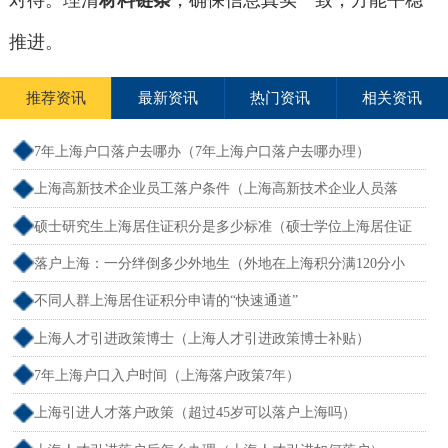
对待。理清
材料链条
，确保信息真实一致，方能平稳
推进。
推荐资讯
最新资讯
热门资讯
相关资讯
7年上海户口落户去哪办（7年上海户口落户去哪办理）
上海高新技术企业员工落户条件（上海高新技术企业人员落
户）
硕士研究生上海居住证积分是多少标准（硕士学位上海居住证
积分）
落户上海：一分绊倒多少外地生（外地在上海积分满120分小
孩可以考上海大学吗）
不同人群上海居住证积分申请的“快速通道”
上海人才引进政策博士（上海人才引进政策博士补贴）
7年上海户口入户时间（上海落户政策7年）
上海引进人才落户政策（超过45岁可以落户上海吗）