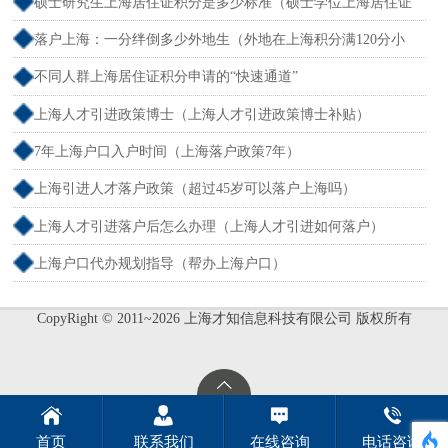
户）
硕士研究生上海居住证积分是多少标准（硕士学位上海居住证
积分）
落户上海：一分绊倒多少外地生（外地在上海积分满120分小
孩可以考上海大学吗）
不同人群上海居住证积分申请的“快速通道”
上海人才引进政策博士（上海人才引进政策博士补贴）
7年上海户口入户时间（上海落户政策7年）
上海引进人才落户政策（超过45岁可以落户上海吗）
上海人才引进落户后怎么办理（上海人才引进如何落户）
上海户口代办规划指导（帮办上海户口）
CopyRight © 2011~2026 上海才知信息科技有限公司 版权所有
首页
联系我们
在线咨询
电话咨询