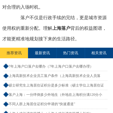
对合理的入场时机。
落户不仅是行政手续的完结，更是城市资源
使用权的重新分配。理解
上海落户
背后的权益图谱，
才能更精准地规划接下来的生活路径。
推荐资讯
最新资讯
热门资讯
相关资讯
7年上海户口落户去哪办（7年上海户口落户去哪办理）
上海高新技术企业员工落户条件（上海高新技术企业人员落
户）
硕士研究生上海居住证积分是多少标准（硕士学位上海居住证
积分）
落户上海：一分绊倒多少外地生（外地在上海积分满120分小
孩可以考上海大学吗）
不同人群上海居住证积分申请的“快速通道”