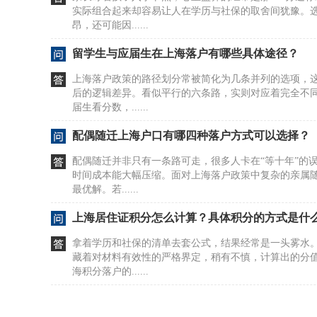
实际组合起来却容易让人在学历与社保的取舍间犹豫。
昂，还可能因......
留学生与应届生在上海落户有哪些具体途径？
上海落户政策的路径划分常被简化为几条并列的选项，
后的逻辑差异。看似平行的六条路，实则对应着完全不
届生看分数，......
配偶随迁上海户口有哪四种落户方式可以选择？
配偶随迁并非只有一条路可走，很多人卡在“等十年”的
时间成本能大幅压缩。面对上海落户政策中复杂的亲属
最优解。若......
上海居住证积分怎么计算？具体积分的方式是什
拿着学历和社保的清单去套公式，结果经常是一头雾水
藏着对材料有效性的严格界定，稍有不慎，计算出的分
海积分落户的......
居住证积分在上海如何办理及去哪办？