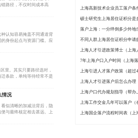
选错路径，不仅时间成本高
上海高新技术企业员工落户条
硕士研究生上海居住证积分是
这种认知容易掩盖不同通道背
不同人群上海居住证积分申请的
同的身份起点与资源门槛。应
上海人才引进政策博士（上海
7年上海户口入户时间（上海落
误区里。其实只要路径选对，
上海引进人才落户政策（超过4
随迁条款，单纯等待经常不是
上海人才引进落户后怎么办理
上海户口代办规划指导（帮办
么情况
上海工作交金几年可以落户（
。看似清晰的加减法背后，隐
值便与最终核定相去甚远。上
上海国企落户流程时间表（上