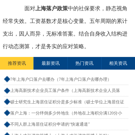
面对
上海落户政策
中的社保要求，静态视角
经常失效。工资基数才是核心变量。五年周期的累计
支出，因人而异，无标准答案。结合自身收入结构进
行动态测算，才是务实的应对策略。
推荐资讯
最新资讯
热门资讯
相关资讯
7年上海户口落户去哪办（7年上海户口落户去哪办理）
上海高新技术企业员工落户条件（上海高新技术企业人员落
户）
硕士研究生上海居住证积分是多少标准（硕士学位上海居住证
积分）
落户上海：一分绊倒多少外地生（外地在上海积分满120分小
孩可以考上海大学吗）
不同人群上海居住证积分申请的“快速通道”